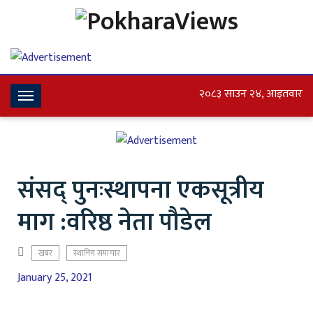
२०८३ साउन २४, आइतवार
Toggle
Navigation
संसद् पुनःस्थापना एकसूत्रीय
माग :वरिष्ठ नेता पौडेल
खबर
स्थानिय समाचार
January 25, 2021