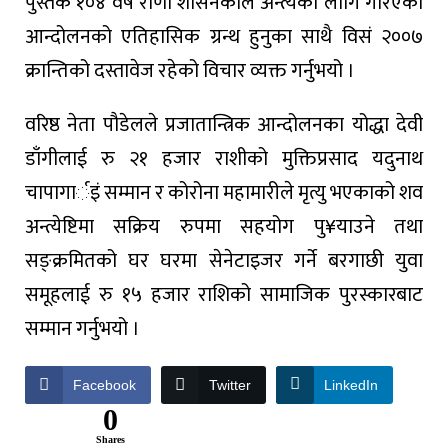
पुस्तक १०४ वर्षे राणा शासनकाल अन्त्यका लागि गरिएकोे
आन्दोलनको एतिहासिक ग्रन्थ हुनुका साथै विसं २००७
क्रान्तिको दस्तावेज रहेको विचार व्यक्त गर्नुभयो ।
वरिष्ठ नेता पौडेलले प्रजातान्त्रिक आन्दोलनका योद्धा देवी
डाँगीलाई रु २१ हजार राशीको मुक्तिप्रसाद यदुनाथ
चापागार्इं सम्मान र कोरोना महामारीले मृत्यु भएकाको शव
अन्त्येष्टिमा सक्रिय रुपमा सहयोग पु¥याउने तथा
सङ्क्रमितको घर घरमा सेनेटाइजर गर्ने बरगाछी युवा
समूहलाई रु १५ हजार राशिको सामाजिक पुरस्कारबाट
सम्मान गर्नुभयो ।
Facebook
Twitter
LinkedIn
0
Shares