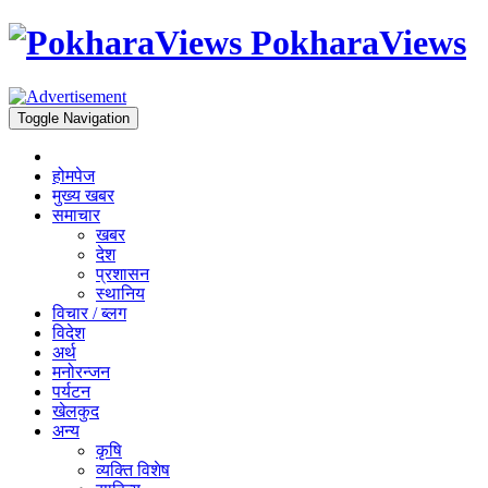
PokharaViews
Toggle Navigation
होमपेज
मुख्य खबर
समाचार
खबर
देश
प्रशासन
स्थानिय
विचार / ब्लग
विदेश
अर्थ
मनोरन्जन
पर्यटन
खेलकुद
अन्य
कृषि
व्यक्ति विशेष