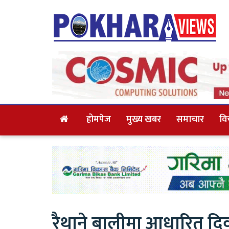
होमपेज
मुख्य खबर
समाचार
वि
रैथाने बालीमा आधारित दिव