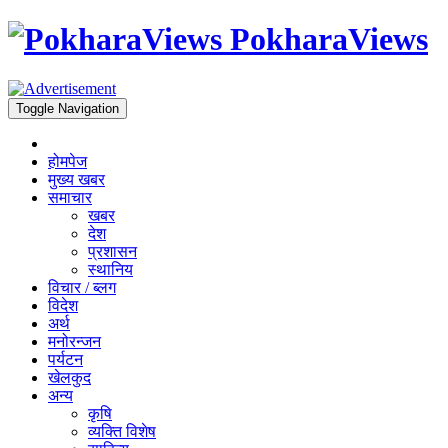
PokharaViews
Toggle Navigation
होमपेज
मुख्य खबर
समाचार
खबर
देश
प्रशासन
स्थानिय
विचार / ब्लग
विदेश
अर्थ
मनोरन्जन
पर्यटन
खेलकुद
अन्य
कृषि
व्यक्ति विशेष