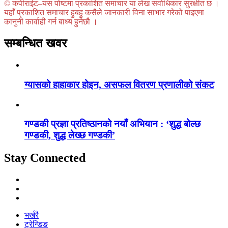
© कपीराईट–यस पोष्टमा प्रकाशित समाचार या लेख सर्वाधिकार सुरक्षीत छ ।
यहाँ प्रकाशित समाचार हुबहु कसैले जानकारी विना साभार गरेको पाइएमा
कानुनी कार्वाही गर्न बाध्य हुनेछौ ।
सम्बन्धित खवर
ग्यासको हाहाकार होइन, असफल वितरण प्रणालीको संकट
गण्डकी प्रज्ञा प्रतिष्ठानको नयाँ अभियान : ‘शुद्ध बोल्छ
गण्डकी, शुद्ध लेख्छ गण्डकी’
Stay Connected
भर्खरै
ट्रेन्डिङ