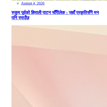
August 4, 2026
रुकुम पूर्वको हिमाली पाटन चौँरीलेक : जहाँ प्रकृतिसँगै मन
पनि रमाउँछ