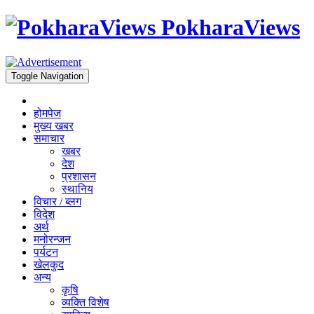
PokharaViews
Toggle Navigation
होमपेज
मुख्य खबर
समाचार
खबर
देश
प्रशासन
स्थानिय
विचार / ब्लग
विदेश
अर्थ
मनोरन्जन
पर्यटन
खेलकुद
अन्य
कृषि
व्यक्ति विशेष