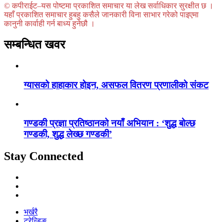
© कपीराईट–यस पोष्टमा प्रकाशित समाचार या लेख सर्वाधिकार सुरक्षीत छ ।
यहाँ प्रकाशित समाचार हुबहु कसैले जानकारी विना साभार गरेको पाइएमा
कानुनी कार्वाही गर्न बाध्य हुनेछौ ।
सम्बन्धित खवर
ग्यासको हाहाकार होइन, असफल वितरण प्रणालीको संकट
गण्डकी प्रज्ञा प्रतिष्ठानको नयाँ अभियान : ‘शुद्ध बोल्छ
गण्डकी, शुद्ध लेख्छ गण्डकी’
Stay Connected
भर्खरै
ट्रेन्डिङ