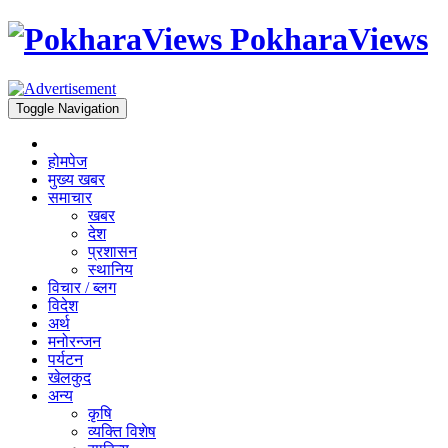
PokharaViews
Toggle Navigation
होमपेज
मुख्य खबर
समाचार
खबर
देश
प्रशासन
स्थानिय
विचार / ब्लग
विदेश
अर्थ
मनोरन्जन
पर्यटन
खेलकुद
अन्य
कृषि
व्यक्ति विशेष