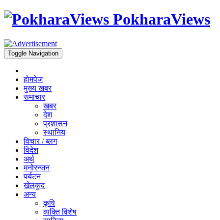
PokharaViews
Toggle Navigation
होमपेज
मुख्य खबर
समाचार
खबर
देश
प्रशासन
स्थानिय
विचार / ब्लग
विदेश
अर्थ
मनोरन्जन
पर्यटन
खेलकुद
अन्य
कृषि
व्यक्ति विशेष