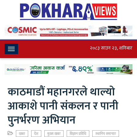
२०८३ साउन २३, शनिबार
Toggle
Navigation
काठमाडौं महानगरले थाल्यो
आकाशे पानी संकलन र पानी
पुनर्भरण अभियान
खबर
देश
मुख्य खबर
विज्ञान प्रविधि
स्थानिय समाचार