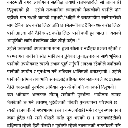
काठमाडौं नगर आयोगका सहविज्ञ जयश्री राजभण्डारीले सो जानकारी
दिनुभएको हो । उहाँले राजधानीमा ल्याइएको मेलम्चीको पानीले पनि
यहाँको माग नधान्ने बताउदै भन्नुभयो,“अहिले नै काठमाडौंमा खानेपानीको
माग दैनिक ४५ करोड लिटर जति छ ।मेलम्चीबाट दैनिक १७ करोड लिटर
पानी आउदा पनि दैनिक २८ करोड लिटर पानी कमी हुन जान्छ । यसको
आपूर्तिको लागि वैकल्पिक स्रोत खोज्नै पर्दछ ।”
उहाँले काठमाडौं उपत्यकामा साना ठूला खोला र नदीहरु प्रशस्त रहेको र
परम्परागत पानीको स्रोत मानिएका ढुंगेधारा,कुवा,इनारका साथै भूमिगत
पानीको उपयोगबाट त्यस्तो अभाव पूर्ति गर्नुपर्ने अवस्था रहेकोले बर्षातको
पानीको उपयोग र पुनर्भरण गर्ने अभियान थालिएको बताउनुभयो । उहाँले
पानीको वर्तमान तथा भावि संकटलाई दृष्टिगत गरेर महानगरले २०७६।७७
देखि काठमाडौं पुनर्भरण अभियान सुरु गरेको पनि जानकारी दिनुभयो ।
यस अभियान अन्तरगत गोंगबू रानीबारी पुनर्भरण आयोजना सम्पन्न
भैसकेको छ भने स्वयम्भू भुईखेलको पोखरी पुनस्थापना गरिएको छ ।
त्यस्तै राजधानीको मध्यभागमा रहेका कमलपोखरी मर्मत र पुनःस्थापनाको
काम हुँदैछ भने रानी पोखरी मर्मत पूरा भएको छ । नारायणहिटीको
दक्षिणमा रहेको हिटी पोखरी र पूर्वतर्फ रहेको नक्सालको नागपोखरी पनि