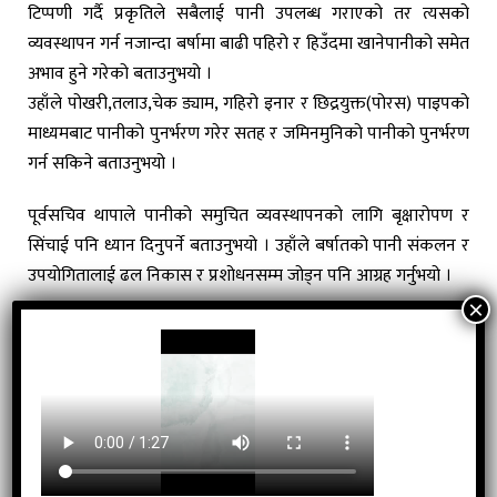
टिप्पणी गर्दै प्रकृतिले सबैलाई पानी उपलब्ध गराएको तर त्यसको
व्यवस्थापन गर्न नजान्दा बर्षामा बाढी पहिरो र हिउँदमा खानेपानीको समेत
अभाव हुने गरेको बताउनुभयो ।
उहाँले पोखरी,तलाउ,चेक ड्याम, गहिरो इनार र छिद्रयुक्त(पोरस) पाइपको
माध्यमबाट पानीको पुनर्भरण गरेर सतह र जमिनमुनिको पानीको पुनर्भरण
गर्न सकिने बताउनुभयो ।
पूर्वसचिव थापाले पानीको समुचित व्यवस्थापनको लागि बृक्षारोपण र
सिंचाई पनि ध्यान दिनुपर्ने बताउनुभयो । उहाँले बर्षातको पानी संकलन र
उपयोगितालाई ढल निकास र प्रशोधनसम्म जोड्न पनि आग्रह गर्नुभयो ।
कार्यक्रममा स्वागत मन्तव्य प्रकट गर्दै पूर्वमन्त्री गणेश साहले प्रकृतिले
सित्तैमा दिएको स्वच्छ पानीको उपयोग गर्न नजानेर नेपालका धेरै स्थानमा
पानीको संकट आएको बताउनुभयो । उहाँले सित्तैमा पाइने यो अमूल्य
स्रोतको उपयोग गरेर लाभ लिन सबैलाई आग्रह गर्नुभयो । उहाँले
आकाशबाट आएको पानी एकथोपा पनि खेर जान दिन नहुने बताउनुभयो
। उहाँले बर्षातको पानी व्यवस्थापनले नेपाल र भारत दुवैलाई बाढी