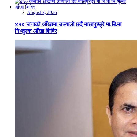
August 8, 2026
४५० जनाको आँखामा उज्यालो छर्दै माछापुच्छ्रे मा.बि.मा
निःशुल्क आँखा शिविर