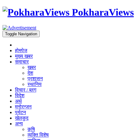
PokharaViews
Toggle Navigation
होमपेज
मुख्य खबर
समाचार
खबर
देश
प्रशासन
स्थानिय
विचार / ब्लग
विदेश
अर्थ
मनोरन्जन
पर्यटन
खेलकुद
अन्य
कृषि
व्यक्ति विशेष