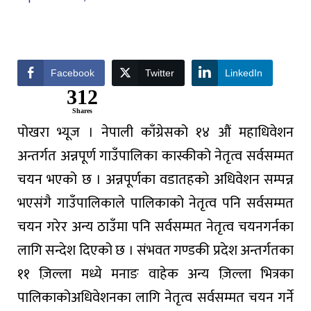
Facebook
Twitter
LinkedIn
312
Shares
पोखरा भ्यूज । नेपाली
काँग्रेसको
१४
औं
महाधिवेशन
अन्तर्गत
अन्नपूर्ण
गाउँपालिका
कास्कीको
नेतृत्व
सर्वसम्मत
चयन
भएको
छ
।
अन्नपूर्णका
वडा
तहको
अधिवेशन
सम्पन्न
भएसंगै
गाउँपालिकाले
पालिकाको
नेतृत्व
पनि
सर्वसम्मत
चयन
गरेर
अन्य
ठाउँमा
पनि
सर्वसम्मत
नेतृत्व
चयन
गर्नका
लागि
सन्देश
दिएको
छ
।
संभवत
गण्डकी
प्रदेश
अन्तर्गतका
११
ज़िल्ला
मध्ये
मनाङ
वाहेक
अन्य
ज़िल्ला
भित्रका
पालिकाको
अधिवेशनका
लागि
नेतृत्व
सर्वसम्मत
चयन
गर्ने