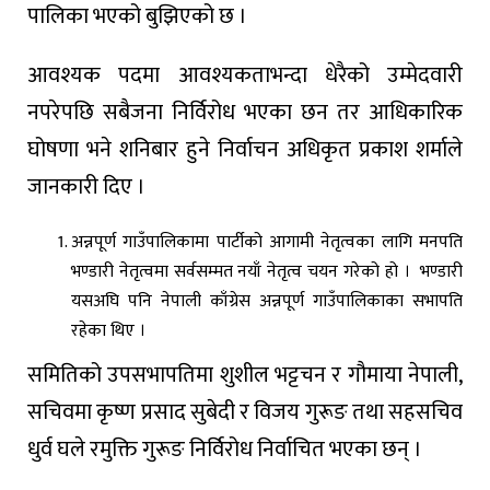
पालिका
भएको
बुझिएको
छ
।
आवश्यक पदमा आवश्यकताभन्दा धेरैको उम्मेदवारी
नपरेपछि सबैजना निर्विरोध भएका छन तर आधिकारिक
घोषणा भने शनिबार हुने निर्वाचन अधिकृत प्रकाश शर्माले
जानकारी दिए ।
अन्नपूर्ण
गाउँपालिकामा
पार्टीको
आगामी
नेतृत्वका
लागि
मनपति
भण्डारी
नेतृत्वमा
सर्वसम्मत
नयाँ
नेतृत्व
चयन
गरेको
हो
।
भण्डारी
यस
अघि
पनि
नेपाली
काँग्रेस
अन्नपूर्ण
गाउँपालिकाका
सभापति
रहेका
थिए
।
समितिको
उपसभापतिमा
शुशील
भट्टचन
र
गौमाया
नेपाली
,
सचिवमा
कृष्ण
प्रसाद
सुबेदी
र
विजय
गुरूङ
तथा
सहसचिव
धुर्व
घले
र
मुक्ति
गुरूङ
निर्विरोध
निर्वाचित
भएका
छन्
।