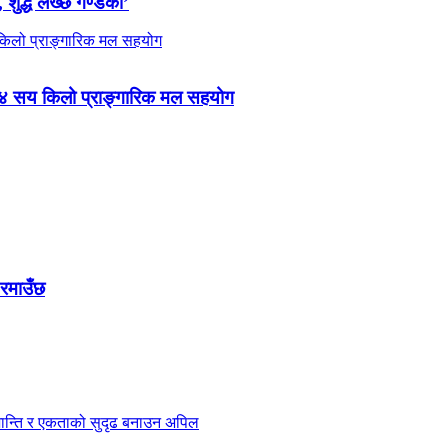
 शुद्ध लेख्छ गण्डकी’
 ४ सय किलो प्राङ्गारिक मल सहयोग
 रमाउँछ