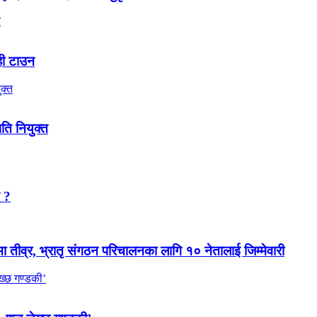
ही टाउन
पति नियुक्त
न ?
मा तीव्र, भ्रातृ संगठन परिचालनका लागि १० नेतालाई जिम्मेवारी