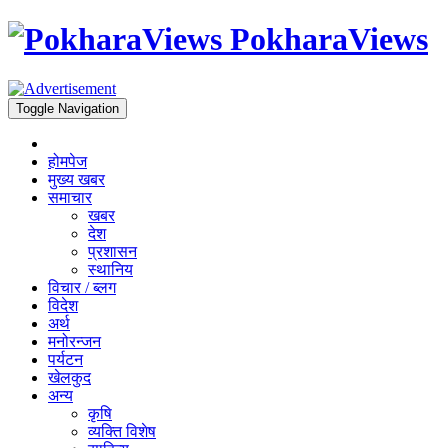
PokharaViews
Toggle Navigation
होमपेज
मुख्य खबर
समाचार
खबर
देश
प्रशासन
स्थानिय
विचार / ब्लग
विदेश
अर्थ
मनोरन्जन
पर्यटन
खेलकुद
अन्य
कृषि
व्यक्ति विशेष