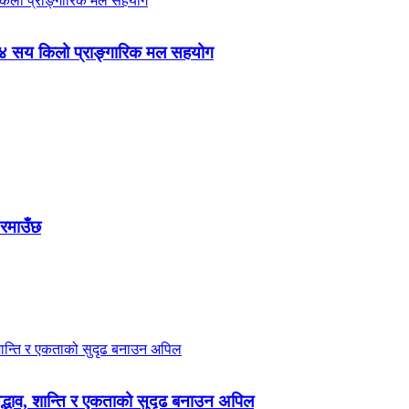
 ४ सय किलो प्राङ्गारिक मल सहयोग
 रमाउँछ
 सद्भाव, शान्ति र एकताको सुदृढ बनाउन अपिल