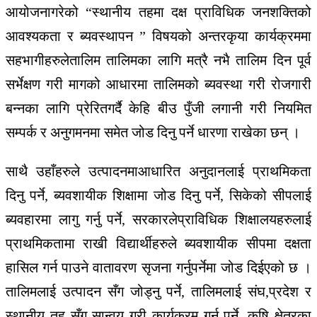
आयोजनागरेको
“
स्थानीय तहमा दक्ष प्राविधिक जनशक्तिको
आवश्यकता र ब्यवस्थापन
”
विषयको अन्तरकृया कार्यक्रममा
सहभागीहरुलेतालिम तालिमका लागि मत्रै नभै तालिम दिन पूर्व
सर्भेक्षण गरी मागको आधारमा तालिमको ब्यवस्था गरी रोजगारी
बन्नका लागि प्रेरितगर्दै केहि बीउ पुँजी लगानी गरी नियमित
सम्पर्क र अनुगमनमा समेत जोड दिनु पर्ने धारणा राखेका छन् ।
साथै
उहाँहरुले
उत्पादनमा
आधारित
अनुदानलाई
प्राथमिकता
दिनु
पर्ने
,
ब्यवशायीक
शिक्षामा
जोड
दिनु
पर्ने
,
सिकेको
सीपलाई
ब्यवहारमा
लागु
गर्नु
पर्ने
,
सरकारले
प्राविधिक
शिक्षालयहरुलाई
प्राथमिकतामा
राखी
विद्यार्थीहरुले
ब्यवशायीक
सीपमा
दक्षता
हासिल
गर्न
पाउने
वातावरण
सृजना
गर्नु
पर्नेमा
जोड
दिईएको
छ
।
तालिमलाई
उत्पादन
सँग
जोड्नु
पर्ने
,
तालिमलाई
संघ
,
प्रदेश
र
स्थानीय
तह
सँग
सान्वय
गरी
कार्यक्रम
गर्नु
पर्ने
,
कृषि
क्षेत्रका