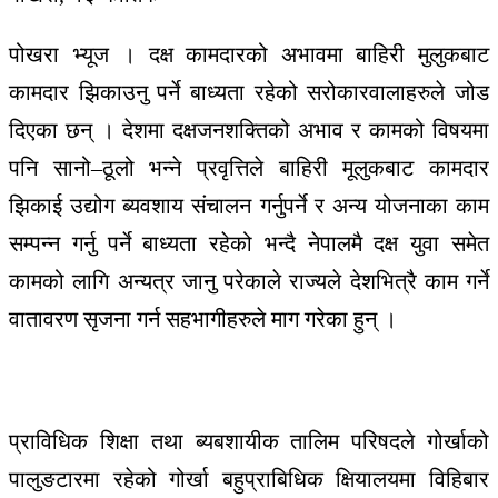
पोखरा भ्यूज । दक्ष
कामदारको
अभावमा
बाहिरी
मुलुकबाट
कामदार
झिकाउनु
पर्ने
बाध्यता
रहेको
सरोकारवालाहरुले
जोड
दिएका
छन्
।
देशमा
दक्ष
जनशक्तिको
अभाव
र
कामको
विषयमा
पनि
सानो
–
ठूलो
भन्ने
प्रवृत्तिले
बाहिरी
मूलुकबाट
कामदार
झिकाई
उद्योग
ब्यवशाय
संचालन
गर्नु
पर्ने
र
अन्य
योजनाका
काम
सम्पन्न
गर्नु
पर्ने
बाध्यता
रहेको
भन्दै
नेपालमै
दक्ष
युवा
समेत
कामको
लागि
अन्यत्र
जानु
परेकाले
राज्यले
देश
भित्रै
काम
गर्ने
वातावरण
सृजना
गर्न
सहभागीहरुले
माग
गरेका
हुन्
।
प्राविधिक शिक्षा तथा ब्यबशायीक तालिम परिषदले गोर्खाको
पालुङटारमा रहेको गोर्खा बहुप्राबिधिक क्षियालयमा विहिबार