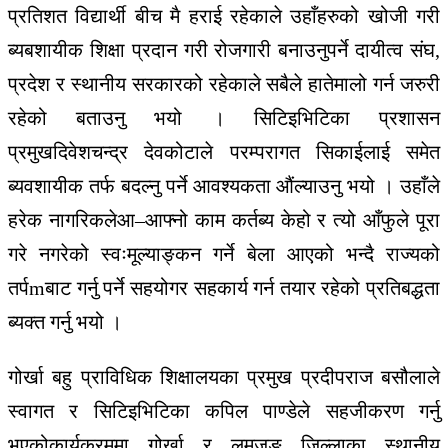
प्रतिशत
विद्यार्थी
बीच
मै
हराई
रहेकाले
उहाँहरुको
खोजी
गरी
ब्यबशायीक
शिक्षा
प्रदान
गरी
रोजगारी
बनाउनु
पर्ने
दायीत्व
संघ
,
प्रदेश
र
स्थानीय
सरकारको
रहेकाले
सबैले
हातेमालो
गर्न
जरुरी
रहेको
बताउनु
भयो
।
सिटिइभिटिका
प्रशासन
प्रमुख
दिवेशचन्द्र
देवकोटाले
परम्परागत
सिकाईलाई
समेत
ब्यवशायीक
तर्फ
बदल्नु
पर्ने
आवश्यकता
औंल्याउनु
भयो
।
उहाँले
हरेक
नागरिकले
आ
–
आफ्नो
काम
कर्तब्य
केहो
र
त्यो
आँफुले
पूरा
गरे
नगरेको
स्वःमूल्याङ्कन
गर्ने
बेला
आएको
भन्दै
राज्यको
तर्प
m
बाट
गर्नु
पर्ने
सहयोग
र
सहकार्य
गर्न
तयार
रहेको
प्रतिबद्धता
ब्यक्त
गर्नु
भयो
।
गोर्खा
बहु
प्राविधिक
शिक्षालयका
प्रमुख
प्रदीपराज
बसौलाले
स्वागत
र
सिटिइभिटिका
कपिल
पाण्डेले
सहजीकरण
गर्नु
भएको
कार्यक्रममा
गोर्खा
र
लमजुङ
जिल्लाका
स्थानीय