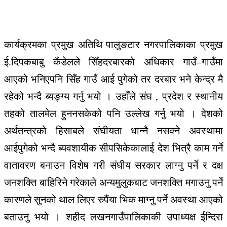
कार्यक्रमका
प्रमुख
अतिथि
पालुङटार
नगरपालिकाका
प्रमुख
ई
.
दिपकबाबु
कँडेलले
सिँहदरबारको
अधिकार
गाउँ
–
गाउँमा
आएको
भनिए
पनि
सिँह
गाउँ
आई
पुगेको
तर
दरबार
भने
केन्द्र
मै
रहेको
भन्दै
ब्यङ्ग्य
गर्नु
भयो
।
उहाँले
संघ
,
प्रदेश
र
स्थानीय
तहको
तालमेल
हुन
नसकेको
पनि
उल्लेख
गर्नु
भयो
।
देशको
अर्थतन्त्रको
हिसाबले
संघीयता
धान्नै
नसक्ने
अवस्थामा
आईपुगेको
भन्दै
ब्यवशायीक
सीप
सिकेकालाई
देश
भित्रै
काम
गर्ने
वातावरण
बनाउन
विशेष
गरी
संघीय
सरकार
लाग्नु
पर्ने
र
दक्ष
जनशक्ति
बाहिरिने
गरेकाले
अन्य
मुलुकबाट
जनशक्ति
मगाउनु
पर्ने
कारणले
सुनको
थाल
लिएर
रुपैंया
भिक
माग्नु
पर्ने
अवस्था
आएको
बताउनु
भयो
।
शहीद
लखन
गाउँपालिकाकी
उपाध्यक्ष
ईन्दिरा