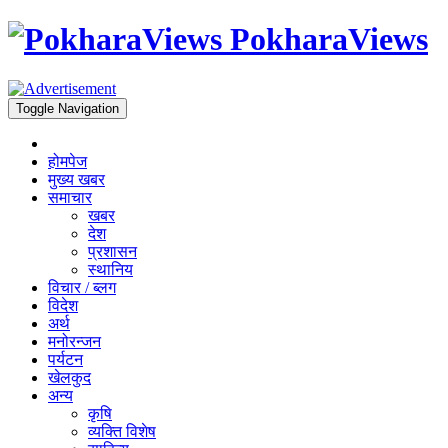
PokharaViews
Toggle Navigation
होमपेज
मुख्य खबर
समाचार
खबर
देश
प्रशासन
स्थानिय
विचार / ब्लग
विदेश
अर्थ
मनोरन्जन
पर्यटन
खेलकुद
अन्य
कृषि
व्यक्ति विशेष