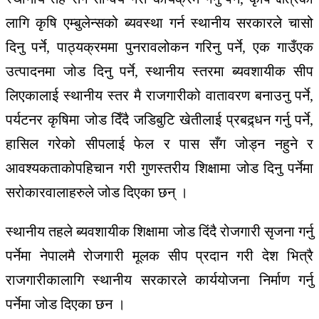
लागि
कृषि
एम्बुलेन्सको
ब्यवस्था
गर्न
स्थानीय
सरकारले
चासो
दिनु
पर्ने
,
पाठ्यक्रममा
पुनरावलोकन
गरिनु
पर्ने
,
एक
गाउँ
एक
उत्पादनमा
जोड
दिनु
पर्ने
,
स्थानीय
स्तरमा
ब्यवशायीक
सीप
लिएकालाई
स्थानीय
स्तर
मै
राजगारीको
वातावरण
बनाउनु
पर्ने
,
पर्यटन
र
कृषिमा
जोड
दिँदै
जडिबुटि
खेतीलाई
प्रबद्र्धन
गर्नु
पर्ने
,
हासिल
गरेको
सीपलाई
फेल
र
पास
सँग
जोड्न
नहुने
र
आवश्यकताको
पहिचान
गरी
गुणस्तरीय
शिक्षामा
जोड
दिनु
पर्नेमा
सरोकारवालाहरुले
जोड
दिएका
छन्
।
स्थानीय तहले ब्यवशायीक शिक्षामा जोड दिंदै रोजगारी सृजना गर्नु
पर्नेमा नेपालमै रोजगारी मूलक सीप प्रदान गरी देश भित्रै
राजगारीकालागि स्थानीय सरकारले कार्ययोजना निर्माण गर्नु
पर्नेमा जोड दिएका छन ।