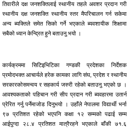
तिवारीले
दक्ष
जनशक्तिलाई
स्थानीय
तहले
अवशर
प्रदान
गरी
स्थानीय
दक्ष
जनशक्ति
स्थानीय
स्तर
मै
परिचालन
गर्न
सकेमा
अन्य
ब्यक्तिले
समेत
सिको
गर्ने
भएकाले
ब्यवशायीक
शिक्षामा
सबैको
ध्यान
केन्द्रित
हुने
बताउनु
भयो
।
कार्यक्रममा
सिटिइभिटिका
गण्डकी
प्रदेशका
निर्देशक
प्रमोदभक्त
आचार्यले
हरेक
कामका
लागि
संघ
,
प्रदेश
र
स्थानीय
सरकारको
समन्वय
र
सहकार्य
जरुरी
रहेको
बताउनु
भएको
छ
।
आवश्यकताको
पहिचान
गरी
सीप
प्रदान
गरी
ब्यवहारमा
उतार्न
प्रेरित
गर्नु
पर्नेमा
जोड
दिनुभयो
।
उहाँले
नेपालमा
विद्यार्थी
भर्ना
९७
प्रतिशत
रहेको
भएपनि
कक्षा
१२
सम्मको
पढाई
सम्म
आईपुग्दा
२८
.
४
प्रतिशत
मात्रै
रहने
भएकाले
बाँकी
७१
.
६