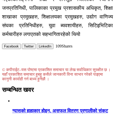
जनप्रतिनिधी
,
पालिकाका
प्रमुख
प्रशासकीय
अधिकृत
,
शिक्षा
शाखाका
प्रमुखहरु
,
शिक्षालयका
प्रमुखहरु
,
उद्योग
वाणिज्य
संघका
प्रतिनिधीहरु
,
युवा
ब्यवशायीहरु
,
सिटिइभिटिका
कर्मचारीहरु
लगाएतको
सहभागिता
रहेको
थियो
109
Shares
Facebook
Twitter
LinkedIn
© कपीराईट–यस पोष्टमा प्रकाशित समाचार या लेख सर्वाधिकार सुरक्षीत छ ।
यहाँ प्रकाशित समाचार हुबहु कसैले जानकारी विना साभार गरेको पाइएमा
कानुनी कार्वाही गर्न बाध्य हुनेछौ ।
सम्बन्धित खवर
ग्यासको हाहाकार होइन, असफल वितरण प्रणालीको संकट