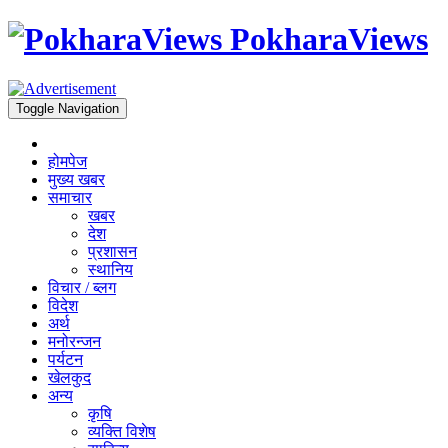
PokharaViews
Toggle Navigation
होमपेज
मुख्य खबर
समाचार
खबर
देश
प्रशासन
स्थानिय
विचार / ब्लग
विदेश
अर्थ
मनोरन्जन
पर्यटन
खेलकुद
अन्य
कृषि
व्यक्ति विशेष