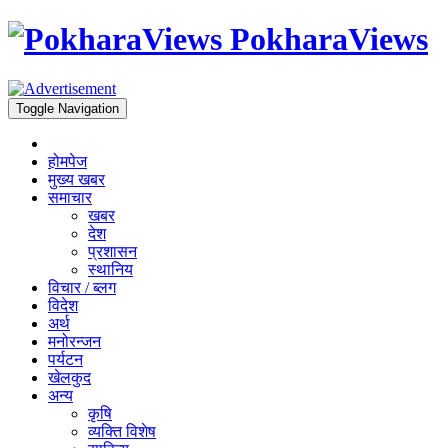
PokharaViews
Toggle Navigation
होमपेज
मुख्य खबर
समाचार
खबर
देश
प्रशासन
स्थानिय
विचार / ब्लग
विदेश
अर्थ
मनोरन्जन
पर्यटन
खेलकुद
अन्य
कृषि
व्यक्ति विशेष