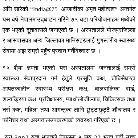
अघि
सारेको
“India@75
आजादीका
अमृत
महोत्सव
”
अन्तर्गत
यस
वर्ष
नेपालमा
उद्घाटन
गरिने
७५
वटा
परियोजनाहरु
मध्येको
एक
भएको
दूतावासले
जनाएको
छ
।
अस्पतालले
भोजपुर
जिल्ला
र
आसपासका
अन्य
जिल्लाका
मानिसहरुलाई
गुणस्तरीय
स्वास्थ्य
सेवामा
अझ
राम्रो
पहुँच
प्रदान
गर्ने
विश्वास
छ
।
१५
शै्या
क्षमता
भएको
यस
अस्पतालमा
जनतालाई
राम्रो
स्वास्थ्य
सेवाप्रदान
गर्न
हेतुले
प्रसूति
कक्ष
,
चौबिसै
घण्टा
आपतकालीन
स्वास्थ्य
परीक्षण
कक्ष
,
बालबालिका
वार्ड
,
शल्यक्रिया
कक्ष
,
प्रतिक्षालय
,
प्याथोलोजी
ल्याब
,
चिकित्सक
तथा
नर्स
कक्ष
,
महिला
तथा
आगन्तुका
लागि
छुट्टाछुट्टै
शौचालय
र
फर्निचर
तथा
अस्पताल
उपकरणको
व्यवस्था
गरिएको
छ
।
सन्
२००३
यता
भारतले
नेपालमा
५
सय
२३
भन्दा
बढी
उच्च