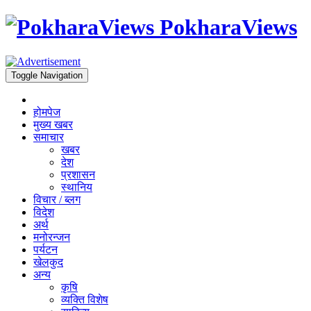
PokharaViews
Toggle Navigation
होमपेज
मुख्य खबर
समाचार
खबर
देश
प्रशासन
स्थानिय
विचार / ब्लग
विदेश
अर्थ
मनोरन्जन
पर्यटन
खेलकुद
अन्य
कृषि
व्यक्ति विशेष