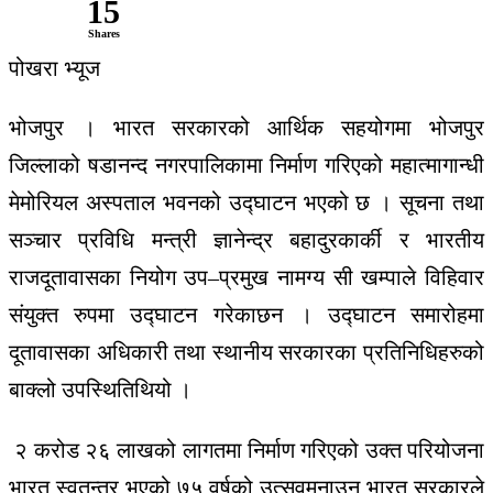
15
Shares
पोखरा
भ्यूज
भोजपुर । भारत
सरकारको
आर्थिक
सहयोगमा
भोजपुर
जिल्लाको
षडानन्द
नगरपालिकामा
निर्माण
गरिएको
महात्मा
गान्धी
मेमोरियल
अस्पताल
भवनको
उद्घाटन
भएको
छ
।
सूचना
तथा
सञ्चार
प्रविधि
मन्त्री
ज्ञानेन्द्र
बहादुर
कार्की
र
भारतीय
राजदूतावासका
नियोग
उप
–
प्रमुख
नामग्य
सी
खम्पाले
विहिवार
संयुक्त
रुपमा
उद्घाटन
गरेका
छन
।
उद्घाटन
समारोहमा
दूतावासका
अधिकारी
तथा
स्थानीय
सरकारका
प्रतिनिधिहरुको
बाक्लो
उपस्थिति
थियो
।
२
करोड
२६
लाखको
लागतमा
निर्माण
गरिएको
उक्त
परियोजना
भारत
स्वतन्त्र
भएको
७५
वर्षको
उत्सव
मनाउन
भारत
सरकारले