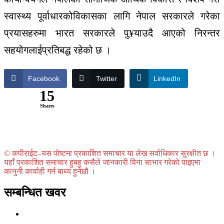
स्वास्थ्य
पूर्वाधारको
विकासका
लागि
नेपाल
सरकारले
गरेका
प्रयासहरुमा
भारत
सरकारले
पु
¥
याउदै
आएको
निरन्तर
सहयोगलाई
प्रतिबद्ध
रहेको
छ
।
Facebook
Twitter
LinkedIn
15
Shares
© कपीराईट–यस पोष्टमा प्रकाशित समाचार या लेख सर्वाधिकार सुरक्षीत छ ।
यहाँ प्रकाशित समाचार हुबहु कसैले जानकारी विना साभार गरेको पाइएमा
कानुनी कार्वाही गर्न बाध्य हुनेछौ ।
सम्बन्धित खवर