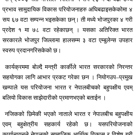
प्रभाव
सामुदायिक
विकास
परियोजनाहरु
अघि
बढाइसकेकोमा
४
सय
६७
वटा
सम्पन्न
भइसकेका
छन्।
ती
मध्ये
भोजपुरका
४
गरी
प्रदेश
१
मा
७८
वटा
रहेका
छन्
।
यसका
अतिरिक्त
भारत
सरकारले
भोजपुर
जिल्लामा
हालसम्म
३
वटा
एम्बुलेन्स
उपहार
स्वरुप
प्रदान
गरिसकेको
छ।
कार्यक्रममा
बोल्दै
मन्त्री
कार्कीले
भारत
सरकारको
निरन्तर
सहयोगका
लागि
आभार
प्रकट
गरेका
छन
।
नियोग
उप
–
प्रमुख
खम्पाले
यस
परियोजना
भारत
र
नेपालबीचको
बहुपक्षीय
एवम्
बलियो
विकास
साझेदारीको
प्रमाण
भएको
बताईन
।
नजिकको
छिमेकी
भएको
नाताले
भारत
र
नेपालबीच
बहुपक्षीय
एवम्
बहुक्षेत्रीय
सहकार्य
रहेको
छ।
यस
परियोजनाको
कार्यान्वयनले
नेपालको
सामाजिक
आर्थिक
विकास
र
विशेष
गरी