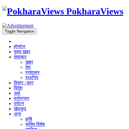
PokharaViews
Toggle Navigation
होमपेज
मुख्य खबर
समाचार
खबर
देश
प्रशासन
स्थानिय
विचार / ब्लग
विदेश
अर्थ
मनोरन्जन
पर्यटन
खेलकुद
अन्य
कृषि
व्यक्ति विशेष