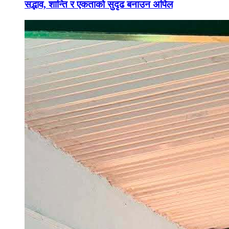
सद्भाव, शान्ति र एकताको सुदृढ बनाउन अपिल