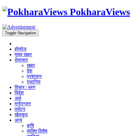
PokharaViews
Toggle Navigation
होमपेज
मुख्य खबर
समाचार
खबर
देश
प्रशासन
स्थानिय
विचार / ब्लग
विदेश
अर्थ
मनोरन्जन
पर्यटन
खेलकुद
अन्य
कृषि
व्यक्ति विशेष