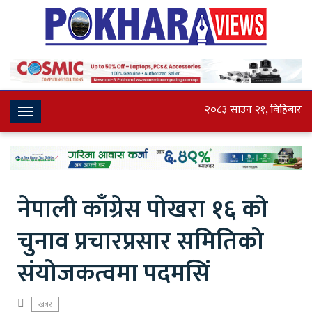
२०८३ साउन २१, बिहिबार
Toggle
Navigation
नेपाली काँग्रेस पोखरा १६ को
चुनाव प्रचारप्रसार समितिको
संयोजकत्वमा पदमसिं
खबर