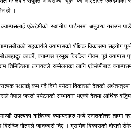
े मंगलबार संयुक्त अधिराज्य ‘यूके’ को ओएटीएस एकेडेमीको सह
ेत हो ।
ुखी क्याम्पसलाई एकेडेमीको स्थानीय पार्टनरमा अनुवन्ध गराउन 
म्पसबीचको सहकार्यले क्याम्पसको शैक्षिक विकासमा सहयोग पुग्ने
ोधबहादुर कार्की, क्याम्पस प्रमुख विरञ्जि गौतम, पूर्व क्याम्पस 
ाम तिमिल्सिना लगायतले सम्मेलनका लागि एकेडेमीबाट क्याम्पसमा
रात्मक पक्षलाई कम गर्दै दिगो पर्यटन विकासले देशको अर्थतन्त्रमा
िकासले नेपाल जस्तो पर्यटनको सम्भावना भएको देशमा आर्थिक वृद्धिम
ण्डौ उपत्यका बाहिरका क्याम्पसहरु मध्ये स्नातकोत्तर तहमा ग्र
िरञ्जि गौतमले जानकारी दिए । ग्रामिण विकासको दोस्रो सेमेस्टरमा 