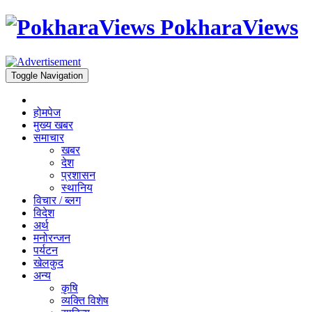
PokharaViews
Toggle Navigation
होमपेज
मुख्य खबर
समाचार
खबर
देश
प्रशासन
स्थानिय
विचार / ब्लग
विदेश
अर्थ
मनोरन्जन
पर्यटन
खेलकुद
अन्य
कृषि
व्यक्ति विशेष