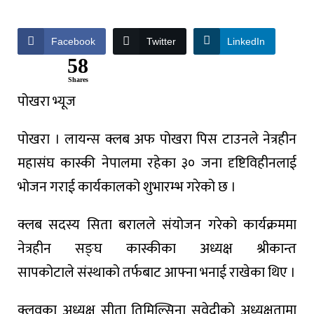
Facebook
Twitter
LinkedIn
58
Shares
पोखरा
भ्यूज
पोखरा
।
लायन्स
क्लब
अफ
पोखरा
पिस
टाउनले
नेत्रहीन
महासंघ
कास्की
नेपालमा
रहेका
३०
जना
दृष्टिविहीनलाई
भोजन
गराई
कार्यकालको
शुभारम्भ
गरेको
छ
।
क्लब
सदस्य
सिता
बरालले
संयोजन
गरेको
कार्यक्रममा
नेत्रहीन
सङ्घ
कास्कीका
अध्यक्ष
श्रीकान्त
सापकोटाले
संस्थाको
तर्फबाट
आफ्ना
भनाई
राखेका
थिए
।
क्लवका
अध्यक्ष
सीता
तिमिल्सिना
सुवेदीको
अध्यक्षतामा