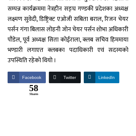
सम्पन्न
कार्यक्रममा
नेत्रहीन
सङ्घ
गण्डकी
प्रदेशका
अध्यक्ष
लक्ष्मण
सुवेदी
,
डिष्ट्रिक्ट
एओजी
सबिता
बराल
,
रिजन
चेयर
पर्सन
गंगा
बिलास
लोहनी
जोन
चेयर
पर्सन
शोभा
अधिकारी
पौडेल
,
पूर्व
अध्यक्ष
सिता
कोईराला
,
क्लब
सचिव
हिममाया
भण्डारी
लगाएत
क्लबका प
दाधिकारी
एवं
सदस्यको
उपस्थिति
रहेको
थियो
।
Facebook
Twitter
LinkedIn
58
Shares