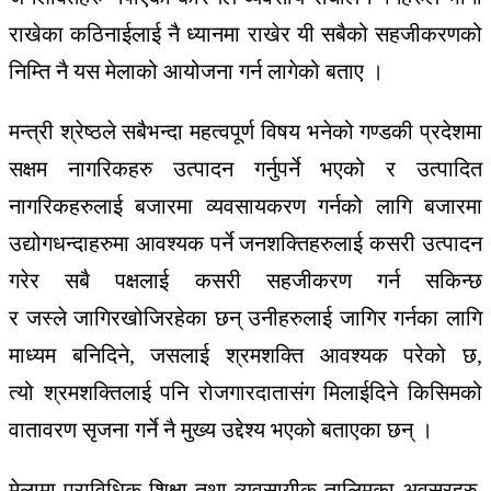
राखेका
कठिनाईलाई
नै
ध्यानमा
राखेर
यी
सबैको स
हजीकरणको
निम्ति
नै
यस
मेलाको
आयोजना
गर्न
लागेको
बताए
।
मन्त्री
श्रेष्ठले
सबैभन्दा
महत्वपूर्ण
विषय
भनेको
गण्डकी
प्रदेशमा
सक्षम
नागरिकहरु
उत्पादन
गर्नुपर्ने
भएको र
उत्पादित
नागरिकहरुलाई
बजारमा
व्यवसायकरण
गर्नको
लागि
बजारमा
उद्योगधन्दाहरुमा
आवश्यक पर्ने
जनशक्तिहरुलाई
कसरी
उत्पादन
गरेर
सबै
पक्षलाई
कसरी
सहजीकरण
गर्न
सकिन्छ
र
जस्ले
जागिरखोजिरहेका
छन्
उनीहरुलाई
जागिर
गर्नका
लागि
माध्यम
बनिदिने
,
जसलाई
श्रमशक्ति
आवश्यक
परेको छ,
त्यो
श्रमशक्तिलाई
पनि
रोजगारदातासंग
मिलाईदिने
किसिमको
वातावरण
सृजना
गर्ने
नै
मुख्य
उद्देश्य भएको ब
ताएका
छन्
।
मेलामा
प्राविधिक
शिक्षा
तथा
व्यवसायीक
तालिमका
अवसरहरु
,