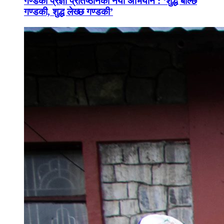
गण्डकी प्रज्ञा प्रतिष्ठानको नयाँ अभियान : ‘शुद्ध बोल्छ
गण्डकी, शुद्ध लेख्छ गण्डकी’