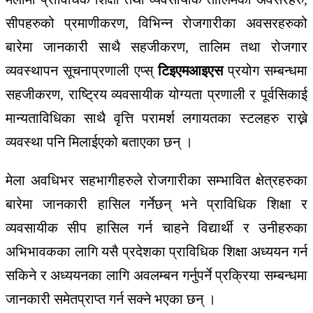
सीपहरुको
प्रमाणीकरण
,
विभिन्न रोजगारीका अ
वसरहरुको
बारेमा
जानकारी
साथै
सहजीकरण
,
तालिम
तथा
रोजगार
व्यवस्थापन
सूचनाप्रणाली
एप्स्
टि
इएमआइएस
प्रयोग
सम्बन्धमा
सहजीकरण
,
राष्ट्रिय
व्यवसायीक
योग्यता
प्रणाली
र
पूर्वसिकाई
मान्यता
विधिका
साथै
वृत्ति
परामर्श
लगायतका
स्टलहरु
राख्ने
व्यवस्था
पनि
मिलाईएको
बताएका
छन्
।
मेला
अवधिभर
सहभागीहरुले
रोजगारीका
सम्भावित
क्षेत्रहरुका
बारेमा
जानकारी
हासिल
गर्नेछन्
भने
प्राविधिक शिक्षा
र
व्यवसायीक
सीप
हासिल
गर्न
चाहने
विद्यार्थी
र
उनीहरुका
अभिभावकका
लागि
यसै
प्रदेशका प्राविधिक
शिक्षा
अध्ययन
गर्न
सकिने
र
अध्ययनका
लागि
अवलम्बन
गर्नुपर्ने
प्रक्रिया
सम्बन्धमा
जा
नकारी
समेतप्राप्त
गर्न
सक्ने
भएका
छन्
।