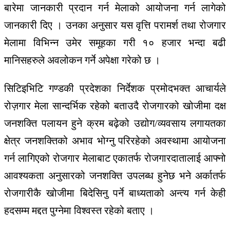
बारेमा
जानकारी
प्रदान
गर्न
मेलाको
आयोजना
गर्न
लागेको
जानकारी
दिए
।
उनका
अनुसार
यस
वृत्ति
परामर्श
तथा
रोजगार
मेलामा
विभिन्न उमेर
समूहका
गरी
१०
हजार
भन्दा
बढी
मानिसहरुले
अवलोकन गर्ने
अपेक्षा
गरेको
छ
।
सिटिइभिटि
गण्डकी
प्रदेशका
निर्देशक
प्रमोदभक्त आचार्यले
रोज़गार
मेला
सान्दर्भिक
रहेको
बताउदै
रोजगारको
खोजीमा
दक्ष
जनशक्ति
पलायन
हुने
क्रम
बढ़ेको
उद्योग
/
व्यवसाय
लगायतका
क्षेत्र
जनशक्तिको
अभाव
भोग्नु प
रिरहेको
अवस्थामा
आयोजना
गर्न
लागिएको
रोजगार
मेलाबाट
एकातर्फ
रोजगारदातालाई
आफ्नो
आ
वश्यकता
अनुसारको
जनशक्ति
उपलब्ध
हुनेछ
भने
अर्कातर्फ
रोजगारीकै
खोजीमा
बिदेसिनु पर्ने
बाध्यताको
अन्त्य
गर्न
केही
हदसम्म
मद्दत
पुग्नेमा
विश्वस्त
रहेको
बताए
।