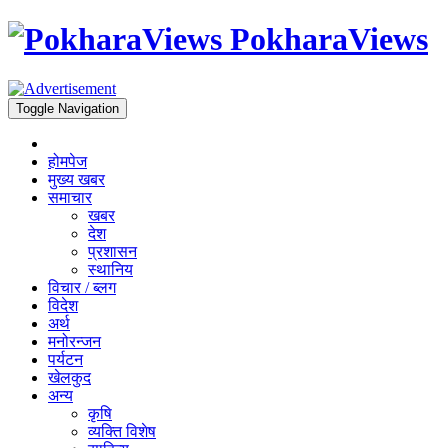
PokharaViews
Toggle Navigation
होमपेज
मुख्य खबर
समाचार
खबर
देश
प्रशासन
स्थानिय
विचार / ब्लग
विदेश
अर्थ
मनोरन्जन
पर्यटन
खेलकुद
अन्य
कृषि
व्यक्ति विशेष