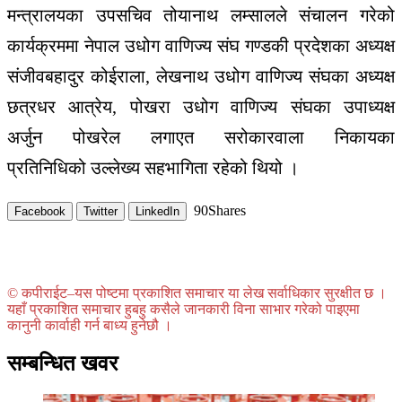
मन्त्रालयका
उपसचिव
तोयानाथ
लम्सालले
संचालन
गरेको
कार्यक्रममा
नेपाल
उधोग
वाणिज्य
संघ
गण्डकी
प्रदेशका
अध्यक्ष
संजीवबहादुर
कोईराला
,
लेखनाथ
उधोग
वाणिज्य
संघका
अध्यक्ष
छत्रधर
आत्रेय
,
पोखरा उ
धोग
वाणिज्य
संघका
उपाध्यक्ष
अर्जुन
पोखरेल
लगाएत
सरोकारवाला
निकायका
प्रतिनिधिको
उल्लेख्य
सहभागिता र
हेको
थियो
।
90
Shares
Facebook
Twitter
LinkedIn
© कपीराईट–यस पोष्टमा प्रकाशित समाचार या लेख सर्वाधिकार सुरक्षीत छ ।
यहाँ प्रकाशित समाचार हुबहु कसैले जानकारी विना साभार गरेको पाइएमा
कानुनी कार्वाही गर्न बाध्य हुनेछौ ।
सम्बन्धित खवर