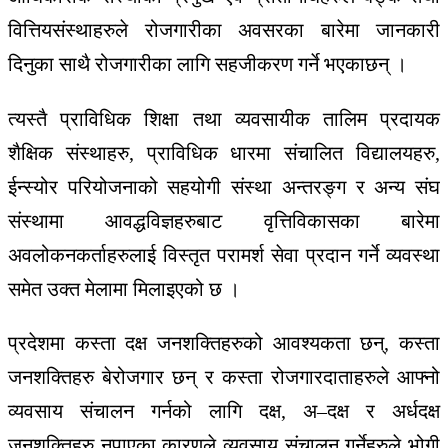
वित्तिय
संस्थाहरुले रोजगारीका
अवसरका
बारेमा
जानकारी
दिनुका
साथै
रोजगारीका
लागि
सहजीकरण
गर्ने
भएका
छन्
।
त्यस्तै
प्राविधिक
शिक्षा
तथा
व्यवसायीक
तालिम
प्रदायक
शैक्षिक
संस्थाहरु
,
प्राविधिक
धारमा
संचालित विद्यालयहरु
,
ईन्स्योर
परियोजनाको
सहयोगी
संस्था
अन्तरङ्ग
र
अन्य
संघ
संस्थामा
आवद्ध
विज्ञहरुबाट
वृत्तिविकासका
बारेमा
अवलोकनकर्ताहरुलाई
विस्तृत
परामर्श
सेवा
प्रदान
गर्ने
व्यवस्था
समेत
उक्त
मेलामा मिलाइएको
छ
।
प्रदेशमा
कस्ता
दक्ष
जनशक्तिहरुको
आवश्यकता
छन्
,
कस्ता
जनशक्तिहरु
बेरोजगार
छन्
र
कस्ता रोजगारदाताहरुले
आफ्नो
व्यवसाय
संचालन
गर्नको
लागि
दक्ष
,
अ
–
दक्ष
र
अर्धदक्ष
जनशक्तिहरु न
पाएका कारणले
व्यवसाय
संचालन
गर्नेहरुले
भोगी