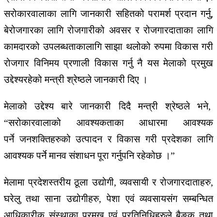
सरोकारवालाका
लागि
जानकारी स
हितको परामर्श
प्रदान
गर्नु
,
बेरोजगारका
लागि
रोजगारीको
अवसर
र
रोजगारदाताका
लागि
कामदारको उ
पलब्धताकालागि
साझा
थलोको
रुपमा
विकास
गरी
रोजगार
विनिमय
प्रणाली
विकास
गर्नु
नै
यस
मेलाको
प्रमुख
उद्देश्यरहेको
मन्त्री
श्रेष्ठले
जानकारी
दिए
।
मेलाको
उद्देश्य
बारे
जानकारी
दिदै
मन्त्री
श्रेष्ठले
भने
,
“
सरोकारवालाको
आवश्यकताका
आधारमा आ
वश्यक
पर्ने
जनशक्तिहरुको
उत्पादन
र
विकास
गरी
प्रदेशका
लागि
आवश्यक
पर्ने
मानव
संशाधन
पूरा
गर्नु
पनि
रहेकोछ
।
”
मेलामा
प्रदेशस्तरीय
ठूला
उद्योगी
,
व्यवसायी
र
रोजगारदाताहरु
,
घरेलु
तथा
साना
उद्योगीहरु
,
पेशा एवं
व्यवसायसंग
सम्बन्धित
आधिकारीक
संस्थाका
प्रमुख
एवं
प्रतिनिधिहरुले
बैङ्क
तथा