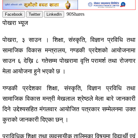
90
Shares
Facebook
Twitter
LinkedIn
पोखरा
भ्यूज
पोखरा
,
३
साउन
।
शिक्षा
,
संस्कृति
,
विज्ञान
प्रविधि
तथा
सामाजिक
विकास
मन्त्रालय
,
गण्डकी
प्रदेशको आ
योजनामा
साउन
६
देख़ि
८
गतेसम्म
पोखरामा
वृत्ति
परामर्श
तथा
रोजगार
मेला
आयोजना
हुने
भएको
छ
।
गण्डकी
प्रदेशका
शिक्षा
,
संस्कृति
,
विज्ञान
प्रविधि
तथा
सामाजिक
विकास
मन्त्री
मेखलाल
श्रेष्ठले मेला बारे
जानकारी
दिने
उद्देश्यसहित
मंगलवार
आयोजित
पत्रकार
सम्मेलनमा उक्त
कुराको
जानकारी
दिएका
छन्
।
प्राविधिक
शिक्षा
तथा
व्यवसायीक
तालिमका
विषयमा
विद्यार्थी
एवं