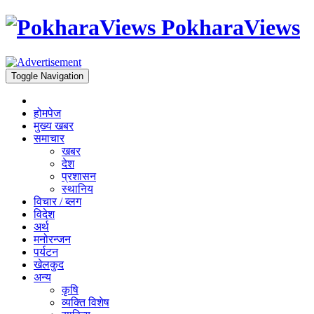
PokharaViews
Toggle Navigation
होमपेज
मुख्य खबर
समाचार
खबर
देश
प्रशासन
स्थानिय
विचार / ब्लग
विदेश
अर्थ
मनोरन्जन
पर्यटन
खेलकुद
अन्य
कृषि
व्यक्ति विशेष