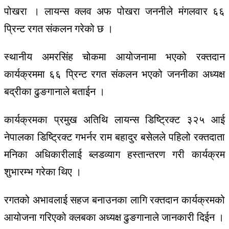
पोखरा । लायन्स
क्लव
अफ
पोखरा
जननीले
मंगलवार
६६
प्रिन्ट
रगत
संकलन
गरेको
छ
।
स्थानीय
अमरसिंह
चोकमा
आयोजनामा
भएको
रक्तदान
कार्यक्रममा
६६
प्रिन्ट
रगत
संकलन
भएको
जननीका
अध्यक्ष
बद्रीका
ढुङगानाले
बताईन
।
कार्यक्रमका
प्रमुख
अतिथि
लायन्स
डिष्ट्रिक्ट
३२५
आई
नेपालका
डिष्ट्रिक्ट
गभर्नर
राम
बहादुर
बसेलले
पहिलो
रक्तदाता
मनिका
अधिकारीलाई
ब्लडव्याग
हस्तान्तरण
गरी
कार्यक्रम
शुभारम्भ
गरेका
थिए
।
रगतको
अभावलाई
सहज
बनाउनका
लागि
रक्तदान
कार्यक्रमको
आयोजना
गरिएको
क्लबका
अध्यक्ष
ढुङगानाले
जानकारी
दिईन
।