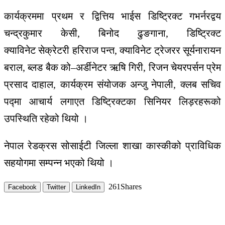
कार्यक्रममा
प्रथम
र
द्वित्तिय
भाईस
डिष्ट्रिक्ट
गभर्नरद्वय
चन्द्रकुमार
केसी
,
बिनोद
ढुङगाना
,
डिष्ट्रिक्ट
क्याविनेट
सेक्रेटरी
हरिराज
पन्त
,
क्याविनेट
ट्रेजरर
सूर्यनारायन
बराल
,
ब्लड
बैक
को
–
अर्डीनेटर
ऋषि
गिरी
,
रिजन चे
यरपर्सन
प्रेम
प्रसाद
दाहाल
,
कार्यक्रम
संयोजक
अन्जु
नेपाली
,
क्लब
सचिव
पद्मा
आचार्य
लगाएत
डिष्ट्रिक्टका
सिनियर
लिड़रहरूको
उपस्थिति
रहेको
थियो
।
नेपाल
रेडक्रस
सोसाईटी
जिल्ला
शाखा
कास्कीको
प्राविधिक
सहयोगमा
सम्पन्न
भएको
थियो
।
261
Shares
Facebook
Twitter
LinkedIn