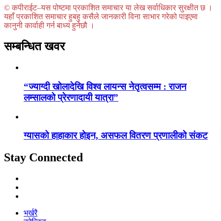
© कपीराईट–यस पोष्टमा प्रकाशित समाचार या लेख सर्वाधिकार सुरक्षीत छ ।
यहाँ प्रकाशित समाचार हुबहु कसैले जानकारी विना साभार गरेको पाइएमा
कानुनी कार्वाही गर्न बाध्य हुनेछौ ।
सम्बन्धित खवर
“ज्याग्दी खोलादेखि विश्व लायन्स नेतृत्वसम्म : राजन
लम्सालको प्रेरणादायी यात्रा”
ग्यासको हाहाकार होइन, असफल वितरण प्रणालीको संकट
Stay Connected
भर्खरै