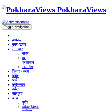
PokharaViews
Toggle Navigation
होमपेज
मुख्य खबर
समाचार
खबर
देश
प्रशासन
स्थानिय
विचार / ब्लग
विदेश
अर्थ
मनोरन्जन
पर्यटन
खेलकुद
अन्य
कृषि
व्यक्ति विशेष