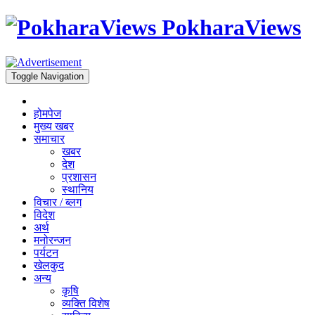
PokharaViews
Toggle Navigation
होमपेज
मुख्य खबर
समाचार
खबर
देश
प्रशासन
स्थानिय
विचार / ब्लग
विदेश
अर्थ
मनोरन्जन
पर्यटन
खेलकुद
अन्य
कृषि
व्यक्ति विशेष