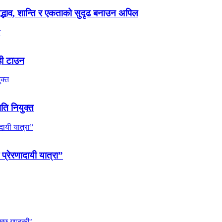
 सद्भाव, शान्ति र एकताको सुदृढ बनाउन अपिल
ही टाउन
पति नियुक्त
 प्रेरणादायी यात्रा”