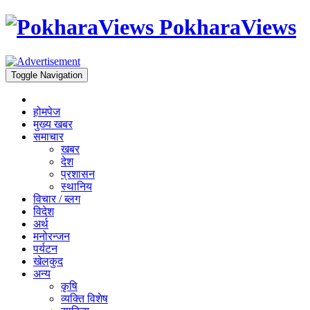
PokharaViews
Toggle Navigation
होमपेज
मुख्य खबर
समाचार
खबर
देश
प्रशासन
स्थानिय
विचार / ब्लग
विदेश
अर्थ
मनोरन्जन
पर्यटन
खेलकुद
अन्य
कृषि
व्यक्ति विशेष