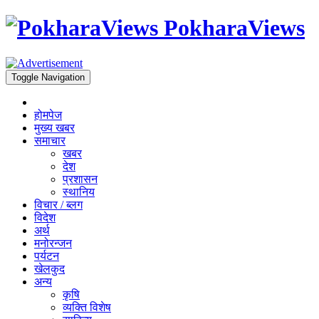
PokharaViews
Toggle Navigation
होमपेज
मुख्य खबर
समाचार
खबर
देश
प्रशासन
स्थानिय
विचार / ब्लग
विदेश
अर्थ
मनोरन्जन
पर्यटन
खेलकुद
अन्य
कृषि
व्यक्ति विशेष