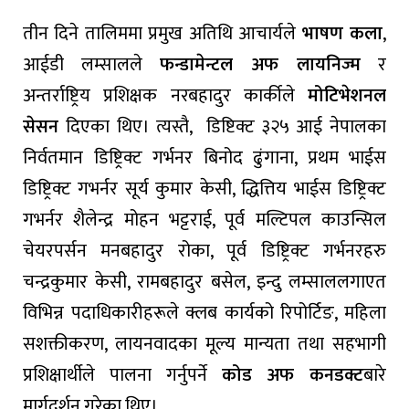
तीन दिने तालिममा प्रमुख अतिथि आचार्यले
भाषण कला
,
आईडी लम्सालले
फन्डामेन्टल अफ लायनिज्म
र
अन्तर्राष्ट्रिय प्रशिक्षक नरबहादुर कार्कीले
मोटिभेशनल
सेसन
दिएका थिए। त्यस्तै, डिष्टिक्ट ३२५ आई नेपालका
निर्वतमान डिष्ट्रिक्ट गर्भनर बिनोद ढुंगाना, प्रथम भाईस
डिष्ट्रिक्ट गभर्नर सूर्य कुमार केसी, द्धित्तिय भाईस डिष्ट्रिक्ट
गभर्नर शैलेन्द्र मोहन भट्टराई, पूर्व मल्टिपल काउन्सिल
चेयरपर्सन मनबहादुर रोका, पूर्व डिष्ट्रिक्ट गर्भनरहरु
चन्द्रकुमार केसी, रामबहादुर बसेल, इन्दु लम्साललगाएत
विभिन्न पदाधिकारीहरूले क्लब कार्यको रिपोर्टिङ, महिला
सशक्तीकरण, लायनवादका मूल्य मान्यता तथा सहभागी
प्रशिक्षार्थीले पालना गर्नुपर्ने
कोड अफ कनडक्ट
बारे
मार्गदर्शन गरेका थिए।