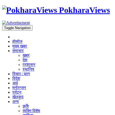
PokharaViews
Toggle Navigation
होमपेज
मुख्य खबर
समाचार
खबर
देश
प्रशासन
स्थानिय
विचार / ब्लग
विदेश
अर्थ
मनोरन्जन
पर्यटन
खेलकुद
अन्य
कृषि
व्यक्ति विशेष