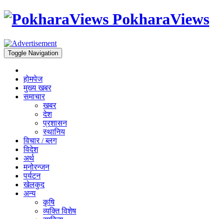
PokharaViews
Toggle Navigation
होमपेज
मुख्य खबर
समाचार
खबर
देश
प्रशासन
स्थानिय
विचार / ब्लग
विदेश
अर्थ
मनोरन्जन
पर्यटन
खेलकुद
अन्य
कृषि
व्यक्ति विशेष