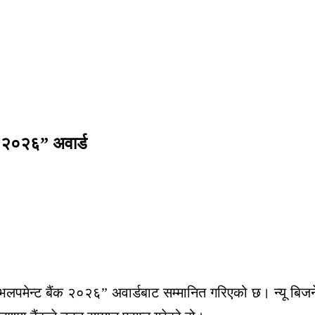
ंक २०२६” अवार्ड
ड डेभलपमेन्ट बैंक २०२६” अवार्डबाट सम्मानित गरिएको छ। न्यू 