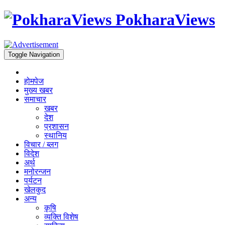
PokharaViews
Toggle Navigation
होमपेज
मुख्य खबर
समाचार
खबर
देश
प्रशासन
स्थानिय
विचार / ब्लग
विदेश
अर्थ
मनोरन्जन
पर्यटन
खेलकुद
अन्य
कृषि
व्यक्ति विशेष