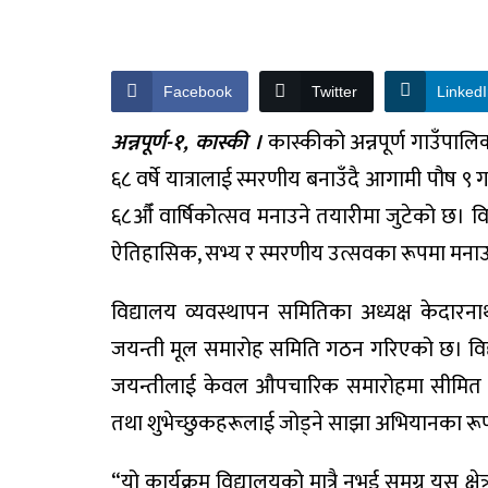
Facebook
Twitter
Linked
अन्नपूर्ण-१, कास्की ।
कास्कीको अन्नपूर्ण गाउँपाल
६८ वर्षे यात्रालाई स्मरणीय बनाउँदै आगामी
पौष ९ ग
६८औँ वार्षिकोत्सव
मनाउने तयारीमा जुटेको छ। व
ऐतिहासिक, सभ्य र स्मरणीय उत्सवका रूपमा मनाउन
विद्यालय व्यवस्थापन समितिका अध्यक्ष
केदारन
जयन्ती मूल समारोह समिति
गठन गरिएको छ। विद्
जयन्तीलाई केवल औपचारिक समारोहमा सीमित नराखी
तथा शुभेच्छुकहरूलाई जोड्ने साझा अभियानका र
“यो कार्यक्रम विद्यालयको मात्रै नभई समग्र यस 