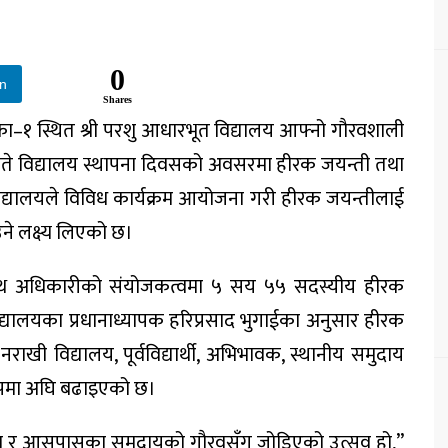
0
In
Shares
िका–१
स्थित
श्री परशु आधारभूत विद्यालय
आफ्नो गौरवशाली
ते
विद्यालय स्थापना दिवसको अवसरमा
हीरक जयन्ती तथा
िद्यालयले विविध कार्यक्रम आयोजना गरी हीरक जयन्तीलाई
े लक्ष्य लिएको छ।
ाथ अधिकारी
को संयोजकत्वमा
५ सय ५५ सदस्यीय हीरक
यालयका प्रधानाध्यापक
हरिप्रसाद भुगाई
का अनुसार हीरक
 विद्यालय, पूर्वविद्यार्थी, अभिभावक, स्थानीय समुदाय
ूपमा अघि बढाइएको छ।
क्षेत्र र आसपासका समुदायको गौरवसँग जोडिएको उत्सव हो,”