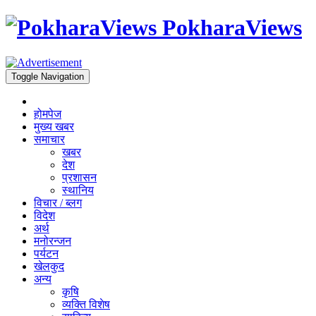
PokharaViews
Toggle Navigation
होमपेज
मुख्य खबर
समाचार
खबर
देश
प्रशासन
स्थानिय
विचार / ब्लग
विदेश
अर्थ
मनोरन्जन
पर्यटन
खेलकुद
अन्य
कृषि
व्यक्ति विशेष