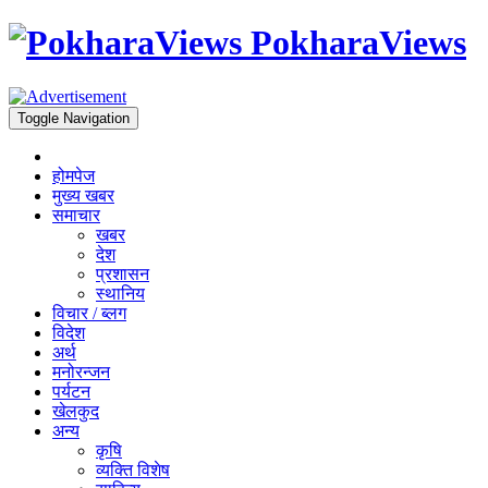
PokharaViews
Toggle Navigation
होमपेज
मुख्य खबर
समाचार
खबर
देश
प्रशासन
स्थानिय
विचार / ब्लग
विदेश
अर्थ
मनोरन्जन
पर्यटन
खेलकुद
अन्य
कृषि
व्यक्ति विशेष