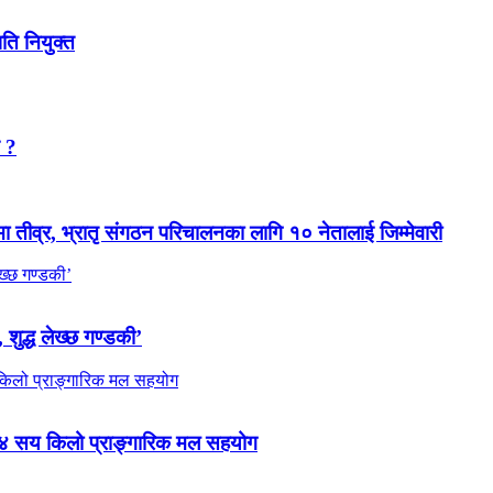
पति नियुक्त
न ?
मा तीव्र, भ्रातृ संगठन परिचालनका लागि १० नेतालाई जिम्मेवारी
 शुद्ध लेख्छ गण्डकी’
 ४ सय किलो प्राङ्गारिक मल सहयोग