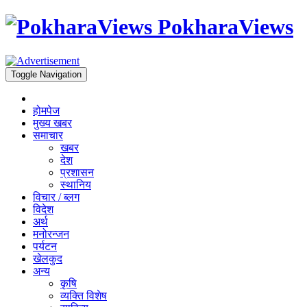
PokharaViews
Toggle Navigation
होमपेज
मुख्य खबर
समाचार
खबर
देश
प्रशासन
स्थानिय
विचार / ब्लग
विदेश
अर्थ
मनोरन्जन
पर्यटन
खेलकुद
अन्य
कृषि
व्यक्ति विशेष