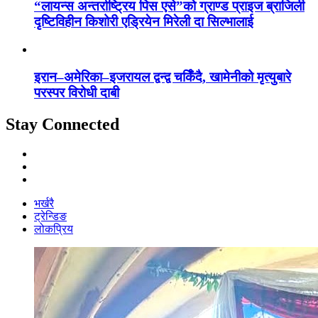
“लायन्स अन्तर्राष्ट्रिय पिस एसे”को ग्राण्ड प्राइज ब्राजिली
दृष्टिविहीन किशोरी एड्रियेन मिरेली दा सिल्भालाई
इरान–अमेरिका–इजरायल द्वन्द्व चर्किँदै, खामेनीको मृत्युबारे
परस्पर विरोधी दाबी
Stay Connected
भर्खरै
ट्रेन्डिङ
लोकप्रिय