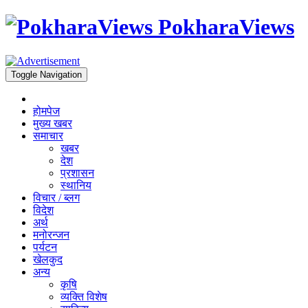
PokharaViews
Toggle Navigation
होमपेज
मुख्य खबर
समाचार
खबर
देश
प्रशासन
स्थानिय
विचार / ब्लग
विदेश
अर्थ
मनोरन्जन
पर्यटन
खेलकुद
अन्य
कृषि
व्यक्ति विशेष