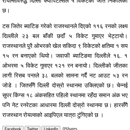
रोयल्सविरुद्ध दिल्ली क्यापिटल्सले ५ विकेटको जीत निकालेको
छ।
टस जितेर ब्याटिङ गरेको राजस्थानले दिएको ११६ रनको लक्ष्य
दिल्लीले २३ बल बाँकी छदाँ ५ विकेट गुमाएर भेट्टायो।
राजस्थानले पुरै ओभरको खेल सकिदा ९ विकेटको क्षतिमा १ सय
१५ रन बनाएको थियो। जवाफी ब्याटिङमा दिल्लीले १६. १
ओभरमा ५ विकेट गुमाएर १२१ रन बनायो। दिल्लीको जीतका
लागी रिसब पन्तले ३८ बलको सामना गर्दै नट आउट ५३ रन
जोडे । जितसँगै दिल्ली दोस्रो स्थानमा उक्लिएको छ। चेन्नई
सुपर किंग्स १८ अंकसहित पहिलो स्थानमा रहँदा समान अंक भए
पनि नेट रनरेटका आधारमा दिल्ली दोस्रो स्थानमा छ। हारसँगै
राजस्थान रोयल्सको आइपिएल यात्रा टुंगिएको छ ।
0
Shares
Facebook
Twitter
LinkedIn