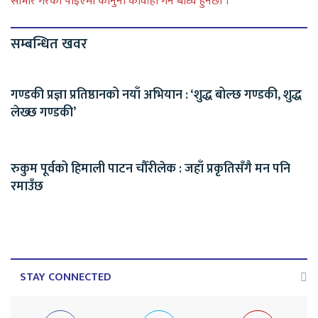
साभार गरेको पाइएमा कानुनी कार्वाही गर्न बाध्य हुनेछौ ।
सम्बन्धित खवर
गण्डकी प्रज्ञा प्रतिष्ठानको नयाँ अभियान : ‘शुद्ध बोल्छ गण्डकी, शुद्ध
लेख्छ गण्डकी’
रुकुम पूर्वको हिमाली पाटन चौँरीलेक : जहाँ प्रकृतिसँगै मन पनि
रमाउँछ
STAY CONNECTED