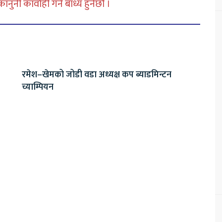
नी कार्वाही गर्न बाध्य हुनेछौ ।
रमेश–खेमको जोडी वडा अध्यक्ष कप ब्याडमिन्टन
च्याम्पियन