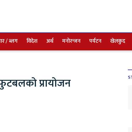
ार / ब्लग
विदेश
अर्थ
मनोरन्जन
पर्यटन
खेलकुद
S
न फुटबलको प्रायोजन