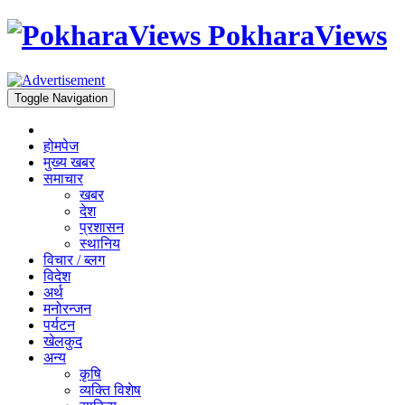
PokharaViews
Toggle Navigation
होमपेज
मुख्य खबर
समाचार
खबर
देश
प्रशासन
स्थानिय
विचार / ब्लग
विदेश
अर्थ
मनोरन्जन
पर्यटन
खेलकुद
अन्य
कृषि
व्यक्ति विशेष