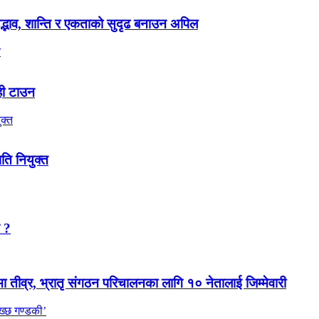
 सद्भाव, शान्ति र एकताको सुदृढ बनाउन अपिल
ही टाउन
पति नियुक्त
न ?
मा तीव्र, भ्रातृ संगठन परिचालनका लागि १० नेतालाई जिम्मेवारी