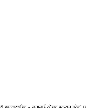
रहरी हवल्दारसहित २ जनालाई रंगेहात पक्राउ गरेको छ।