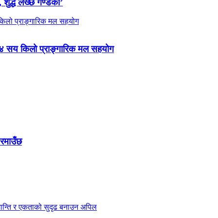
 शुद्ध लेख्छ गण्डकी’
 ४ सय किलो प्राङ्गारिक मल सहयोग
 रमाउँछ