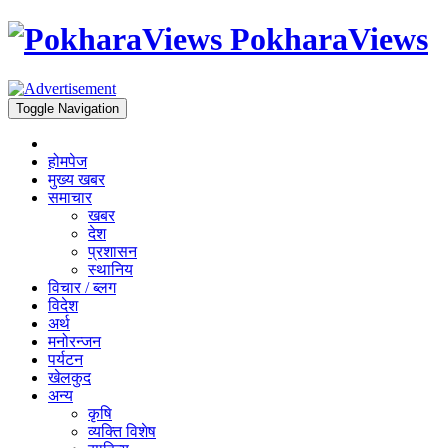
PokharaViews
Toggle Navigation
होमपेज
मुख्य खबर
समाचार
खबर
देश
प्रशासन
स्थानिय
विचार / ब्लग
विदेश
अर्थ
मनोरन्जन
पर्यटन
खेलकुद
अन्य
कृषि
व्यक्ति विशेष