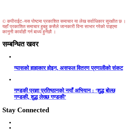
© कपीराईट–यस पोष्टमा प्रकाशित समाचार या लेख सर्वाधिकार सुरक्षीत छ ।
यहाँ प्रकाशित समाचार हुबहु कसैले जानकारी विना साभार गरेको पाइएमा
कानुनी कार्वाही गर्न बाध्य हुनेछौ ।
सम्बन्धित खवर
ग्यासको हाहाकार होइन, असफल वितरण प्रणालीको संकट
गण्डकी प्रज्ञा प्रतिष्ठानको नयाँ अभियान : ‘शुद्ध बोल्छ
गण्डकी, शुद्ध लेख्छ गण्डकी’
Stay Connected