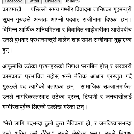
0
Shares
Facebook
Twitter
LinkedIn
काठमाडौं — पछिल्लो समय गम्भीर विवादमा तानिएका गृहमन्त्री
सुधन गुरुङले अन्ततः आफ्नो पदबाट राजीनामा दिएका छन्।
विभिन्न आर्थिक अनियमितता र विवादित साझेदारीका आरोपबीच
उनले बुधबार प्रधानमन्त्री बालेन शाह समक्ष राजीनामा बुझाएका
हुन्।
आफूमाथि उठेका प्रश्नहरूको निष्पक्ष छानबिन होस् र सरकारी
कामकाज प्रभावित नहोस् भन्ने नैतिक आधार प्रस्तुत गर्दै
गुरुङले पद त्यागेको बताएका छन्। सामाजिक सञ्जालमार्फत
उनले नागरिकस्तरबाट उठेका प्रश्न, टिप्पणी र जनचासोलाई
गम्भीरतापूर्वक लिएको उल्लेख गरेका छन्।
“मेरो लागि पदभन्दा ठूलो कुरा नैतिकता हो, र जनविश्वासभन्दा
ठूलो शक्ति कुनै हुँदैन,” उनले लेखेका छन्। उनले निष्पक्ष