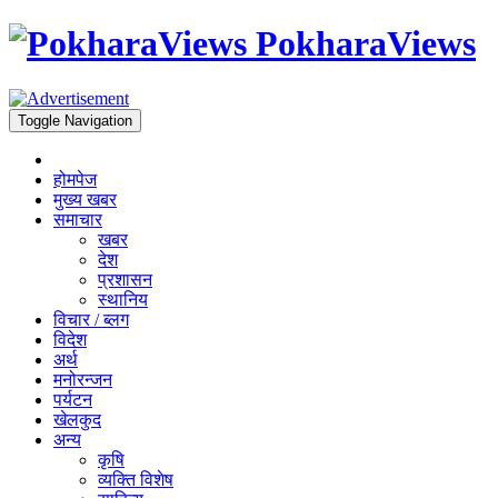
PokharaViews
Toggle Navigation
होमपेज
मुख्य खबर
समाचार
खबर
देश
प्रशासन
स्थानिय
विचार / ब्लग
विदेश
अर्थ
मनोरन्जन
पर्यटन
खेलकुद
अन्य
कृषि
व्यक्ति विशेष