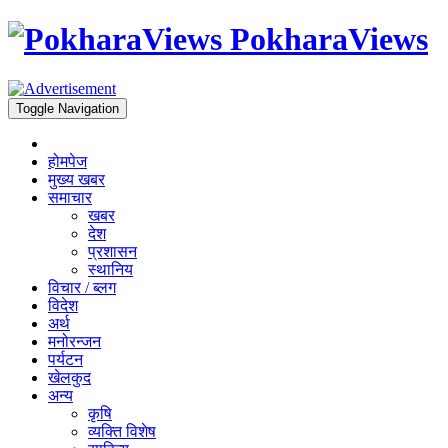
PokharaViews
Toggle Navigation
होमपेज
मुख्य खबर
समाचार
खबर
देश
प्रशासन
स्थानिय
विचार / ब्लग
विदेश
अर्थ
मनोरन्जन
पर्यटन
खेलकुद
अन्य
कृषि
व्यक्ति विशेष