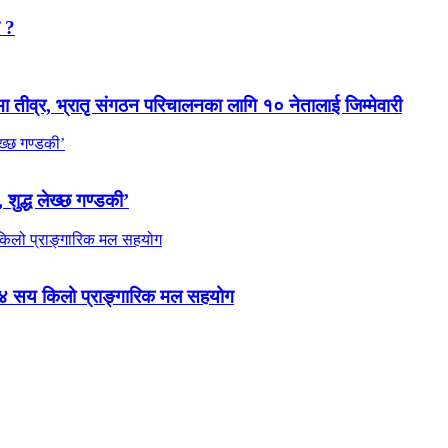
न ?
मा तीव्र, भ्रातृ संगठन परिचालनका लागि १० नेतालाई जिम्मेवारी
 शुद्ध लेख्छ गण्डकी’
 ४ सय किलो प्राङ्गारिक मल सहयोग