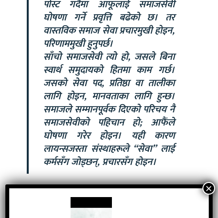
पोस्ट गर्दैमा आफूलाई समाजसेवी
घोषणा गर्ने प्रवृत्ति बढेको छ। तर
वास्तविक समाज सेवा प्रचारमुखी होइन,
परिणाममुखी हुनुपर्छ।
साँचो समाजसेवी त्यो हो, जसले बिना
स्वार्थ समुदायको हितमा काम गर्छ।
जसको सेवा पद, प्रतिष्ठा वा तालीका
लागि होइन, मानवताका लागि हुन्छ।
समाजले सम्मानपूर्वक दिएको परिचय नै
समाजसेवीको पहिचान हो; आफैंले
घोषणा गरेर होइन। यही कारण
लायन्सजस्ता संस्थाहरूले “सेवा” लाई
कर्मसँग जोड्छन्, प्रचारसँग होइन।
लायन्सका अगुवाहरूको साझा निष्कर्ष छ—समाज परिवर्तन केवल
सरकारबाट सम्भव हुँदैन। समुदाय आफैं जागरूक र सक्रिय हुनुपर्छ। त्यही
सक्रियताको संगठित रूप हो लायन्स। जब नागरिक स्वयं सेवामा