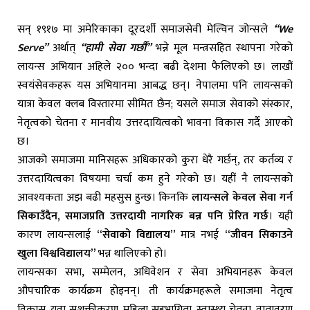
सन् १९१७ मा अमेरिकाका दूरदर्शी समाजसेवी मेल्विन जोन्सले
“We
Serve”
अर्थात्
“हामी सेवा गर्छौं”
भन्ने मूल मन्त्रसहित स्थापना गरेको
लायन्स अभियान अहिले २०० भन्दा बढी देशमा फैलिएको छ। लाखौं
स्वयंसेवकहरू यस अभियानमा आबद्ध छन्। नेपालमा पनि लायन्सको
यात्रा केवल क्लब विस्तारमा सीमित छैन; यसले समाज सेवाको संस्कार,
नेतृत्वको चेतना र मानवीय उत्तरदायित्वको भावना विकास गर्दै आएको
छ।
आजको समाजमा मानिसहरू अधिकारको कुरा धेरै गर्छन्, तर कर्तव्य र
उत्तरदायित्वका विषयमा चर्चा कम हुने गरेको छ। यहीं नै लायन्सको
आवश्यकता अझ बढी महसुस हुन्छ। किनकि
लायन्सले केवल सेवा गर्न
सिकाउँदैन, समाजप्रति उत्तरदायी नागरिक बन्न पनि प्रेरित गर्छ
। यही
कारण लायन्सलाई
“सेवाको विद्यालय”
मात्र नभई
“जीवन सिकाउने
खुला विश्वविद्यालय”
भन्न थालिएको हो।
लायन्सका सभा, सम्मेलन, अधिवेशन र सेवा अभियानहरू केवल
औपचारिक कार्यक्रम होइनन्। ती कार्यक्रमहरूले समाजमा नेतृत्व
विकास, युवा सशक्तीकरण, महिला सहभागिता, स्वास्थ्य चेतना, वातावरण