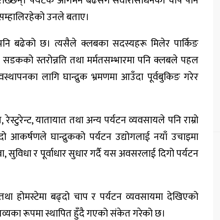
 राख्छन्। पर्यटक आगमन बढेसँगै सवारीसाधनको चाप पनि
े सम्हालिरहेको उनले बताए।
 पनि बढेको छ। त्यसैले क्लबका सदस्यहरू मिलेर पार्किङ
ुग्ने सडकको स्तरोन्नति तथा मर्मतसम्भारमा पनि क्लबले पहल
ापनका लागि घान्द्रुक भ्रमणमा आउँदा पूर्वबुकिङ गरेर
स्टुरेन्ट, यातायात तथा अन्य पर्यटन व्यवसायले पनि राम्रो
 आकर्षणले घान्द्रुकको पर्यटन उद्योगलाई नयाँ उचाइमा
वा, सुविधा र पूर्वाधार सुधार गर्दै यस अवसरलाई दिगो पर्यटन
ा होमस्टेमा बढ्दो चाप र पर्यटन व्यवसायमा देखिएको
्तव्यका रूपमा स्थापित हुँदै गएको संकेत गरेको छ।