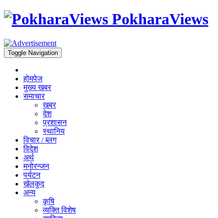
PokharaViews
Toggle Navigation
होमपेज
मुख्य खबर
समाचार
खबर
देश
प्रशासन
स्थानिय
विचार / ब्लग
विदेश
अर्थ
मनोरन्जन
पर्यटन
खेलकुद
अन्य
कृषि
व्यक्ति विशेष