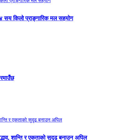
 ४ सय किलो प्राङ्गारिक मल सहयोग
 रमाउँछ
 सद्भाव, शान्ति र एकताको सुदृढ बनाउन अपिल