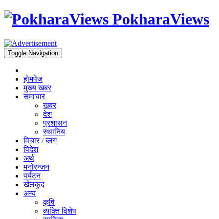
PokharaViews
Toggle Navigation
होमपेज
मुख्य खबर
समाचार
खबर
देश
प्रशासन
स्थानिय
विचार / ब्लग
विदेश
अर्थ
मनोरन्जन
पर्यटन
खेलकुद
अन्य
कृषि
व्यक्ति विशेष