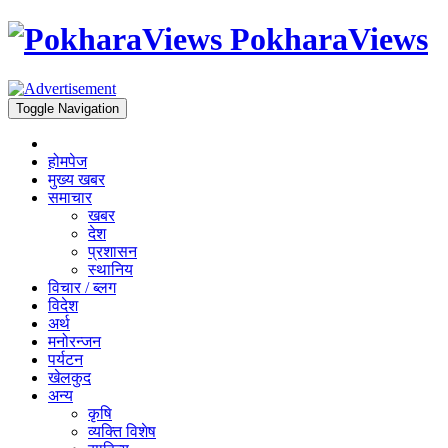
PokharaViews
Toggle Navigation
होमपेज
मुख्य खबर
समाचार
खबर
देश
प्रशासन
स्थानिय
विचार / ब्लग
विदेश
अर्थ
मनोरन्जन
पर्यटन
खेलकुद
अन्य
कृषि
व्यक्ति विशेष