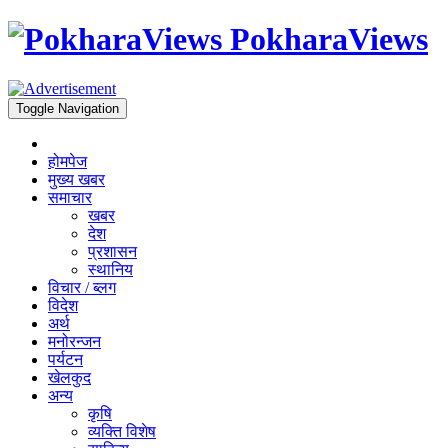
PokharaViews
Toggle Navigation
होमपेज
मुख्य खबर
समाचार
खबर
देश
प्रशासन
स्थानिय
विचार / ब्लग
विदेश
अर्थ
मनोरन्जन
पर्यटन
खेलकुद
अन्य
कृषि
व्यक्ति विशेष