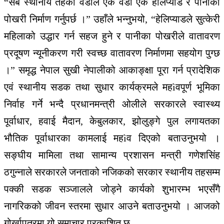
“सबै स्थानीय तहका वडाले एक वडा एक हेलिप्याड र पानीका
पोखरी निर्माण गर्नुपर्छ ।” उहाँले भन्नुभयो, “हेलिप्याडले सुत्केरी
महिलाको उद्धार गर्न सहज हुने र पानीका पोखरीले वातावरण
प्रदूषण न्यूनीकरण गरी स्वच्छ वातावरण निर्माणमा सहयोग पुग्छ
।” समृद्ध नेपाल सुखी नेपालीको आकाङ्क्षा पूरा गर्न प्रादेशिक
एवं स्थानीय सडक तथा सुधार कार्यक्रमले महìवपूर्ण भूमिका
निर्वाह गर्ने भन्दै प्रधानमन्त्री ओलीले सरकारले स्वास्थ्य
पूर्वाधार, हवाई मैदान, केबुलकार, झोलुङ्गे पुल लगायतका
भौतिक पूर्वाधारका कामलाई महìव दिएको बताउनुभयो ।
सङ्घीय मामिला तथा सामान्य प्रशासन मन्त्री गणेशसिंह
ठगुन्नाले सरकारले जनताको नजिकको सरकार स्थानीय तहसम्म
पक्की सडक सञ्जालले जोड्ने कार्यको शुभारम्भ भएसँगै
नागरिकको जीवन स्तरमा सुधार आउने बताउनुभयो । आजको
गोर्खापत्रमा यो समाचार प्रकाशित छ