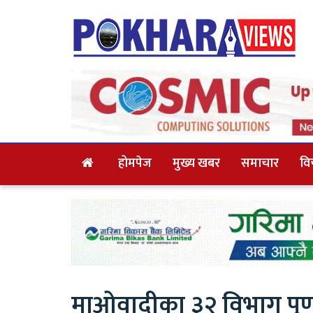
होमपेज
मुख्य खबर
समाचार
वि
माओवादीका ३२ विभाग पूर्