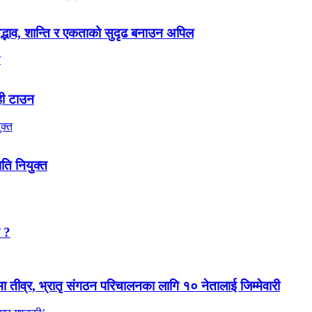
 सद्भाव, शान्ति र एकताको सुदृढ बनाउन अपिल
ही टाउन
पति नियुक्त
न ?
मा तीव्र, भ्रातृ संगठन परिचालनका लागि १० नेतालाई जिम्मेवारी