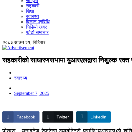
साहित्य
सहकारी
शिक्षा
स्वास्थ्य
विज्ञान प्रविधि
भिडियो खबर
फोटो समाचार
२०८३ साउन २१, बिहिबार
सहकारीको साधारणसभामा युआरएलद्वारा निशुल्क रक्त प
स्वास्थ्य
September 7, 2025
Facebook
Twitter
LinkedIn
पोखरा। युनाइटेड रेफरेन्स ल्याबोरेटरी प्रालि(युआरएल)ले