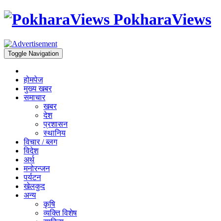
PokharaViews
Toggle Navigation
होमपेज
मुख्य खबर
समाचार
खबर
देश
प्रशासन
स्थानिय
विचार / ब्लग
विदेश
अर्थ
मनोरन्जन
पर्यटन
खेलकुद
अन्य
कृषि
व्यक्ति विशेष