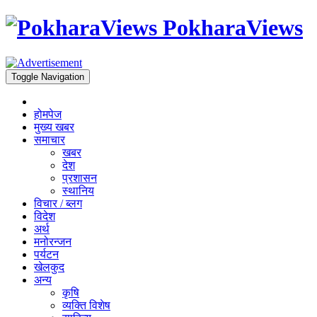
PokharaViews
Toggle Navigation
होमपेज
मुख्य खबर
समाचार
खबर
देश
प्रशासन
स्थानिय
विचार / ब्लग
विदेश
अर्थ
मनोरन्जन
पर्यटन
खेलकुद
अन्य
कृषि
व्यक्ति विशेष