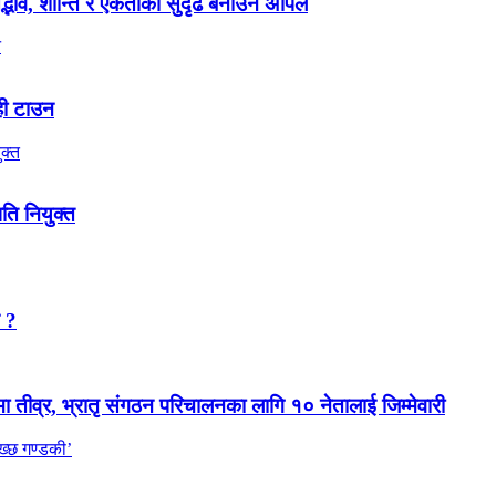
 सद्भाव, शान्ति र एकताको सुदृढ बनाउन अपिल
ही टाउन
पति नियुक्त
न ?
मा तीव्र, भ्रातृ संगठन परिचालनका लागि १० नेतालाई जिम्मेवारी